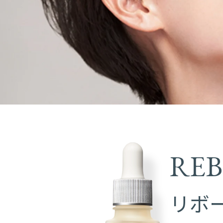
RE
リボー