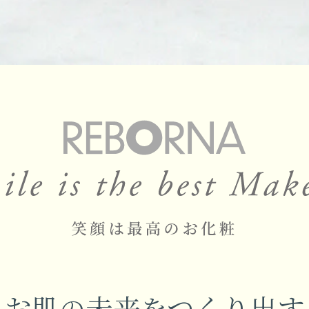
お肌
未来
つくり出す
の
を